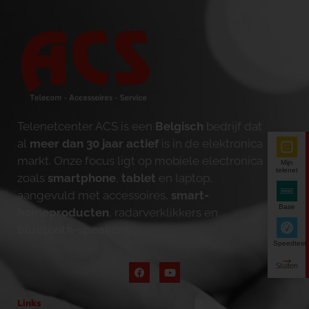
Telenetcenter ACS is een
Belgisch
bedrijf dat
al
meer dan 30 jaar actief
is in de elektronica
markt. Onze focus ligt op mobiele electronica
Mijn
telenet
zoals
smartphone
,
tablet
en laptop,
aangevuld met accessoires,
smart-
Base
homeproducten
, radarverklikkers en
bluetooth-speakers
.
Speedtest
Links