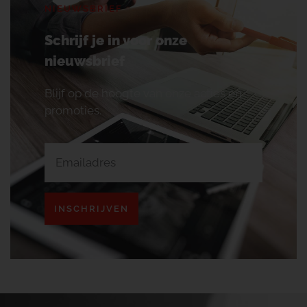
NIEUWSBRIEF
Schrijf je in voor onze
nieuwsbrief
Blijf op de hoogte van onze acties en
promoties.
INSCHRIJVEN