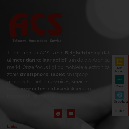
Telenetcenter ACS is een
Belgisch
bedrijf dat
al
meer dan 30 jaar actief
is in de elektronica
markt. Onze focus ligt op mobiele electronica
Mijn
telenet
zoals
smartphone
,
tablet
en laptop,
aangevuld met accessoires,
smart-
Base
homeproducten
, radarverklikkers en
bluetooth-speakers
.
Speedtest
Links