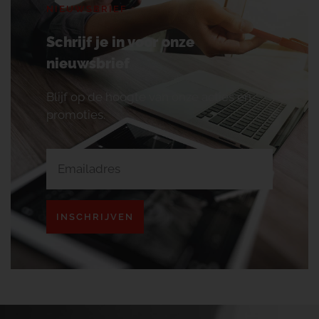
NIEUWSBRIEF
Schrijf je in voor onze
nieuwsbrief
Blijf op de hoogte van onze acties en
promoties.
INSCHRIJVEN