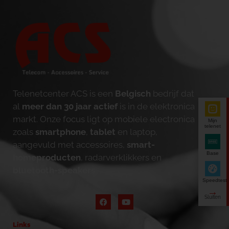
Telenetcenter ACS is een
Belgisch
bedrijf dat
al
meer dan 30 jaar actief
is in de elektronica
markt. Onze focus ligt op mobiele electronica
Mijn
telenet
zoals
smartphone
,
tablet
en laptop,
aangevuld met accessoires,
smart-
Base
homeproducten
, radarverklikkers en
bluetooth-speakers
.
Speedtest
Links