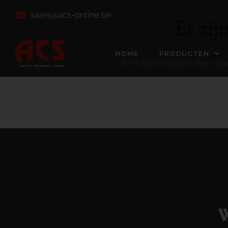
sales@acs-online.be
Er zij
HOME
PRODUCTEN
Er is iets moois in het v
W