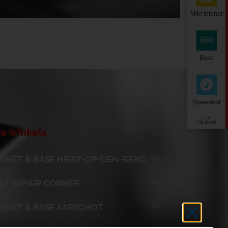
Mijn telenet
Base
Speedtest
e winkels
ENET & BASE HEIST-OP-DEN-BERG
 / REPAIR CORNER
LENET & BASE AARSCHOT