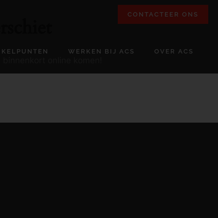
CONTACTEER ONS
rschiet
NKELPUNTEN
WERKEN BIJ ACS
OVER ACS
l binnenkort online komen!