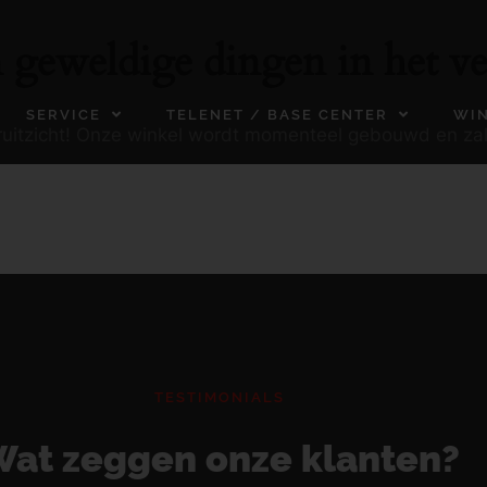
n geweldige dingen in het ve
SERVICE
TELENET / BASE CENTER
WI
ooruitzicht! Onze winkel wordt momenteel gebouwd en za
TESTIMONIALS
at zeggen onze klanten?