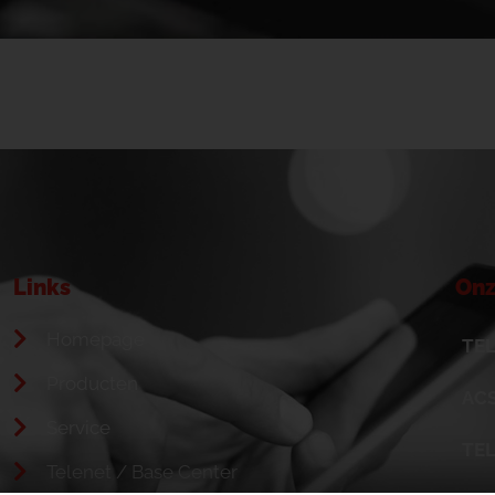
Links
Onz
Homepage
TEL
Producten
ACS
Service
TE
Telenet / Base Center