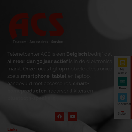
Telenetcenter ACS is een
Belgisch
bedrijf dat
al
meer dan 30 jaar actief
is in de elektronica
markt. Onze focus ligt op mobiele electronica
Mijn
telenet
zoals
smartphone
,
tablet
en laptop,
aangevuld met accessoires,
smart-
Base
homeproducten
, radarverklikkers en
bluetooth-speakers
.
Speedtest
Links