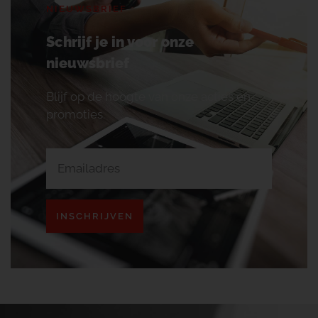
NIEUWSBRIEF
Schrijf je in voor onze
nieuwsbrief
Blijf op de hoogte van onze acties en
promoties.
INSCHRIJVEN