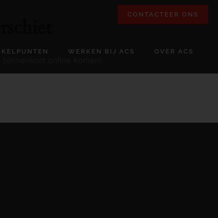
CONTACTEER ONS
rschiet
NKELPUNTEN
WERKEN BIJ ACS
OVER ACS
l binnenkort online komen!