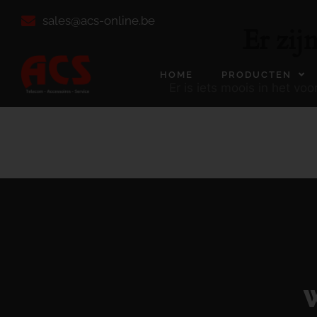
sales@acs-online.be
Er zij
HOME
PRODUCTEN
Er is iets moois in het v
W