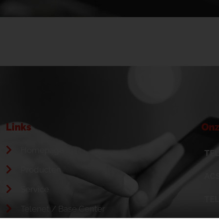
Links
Onz
Homepage
TEL
Producten
ACS
Service
TE
Telenet / Base Center