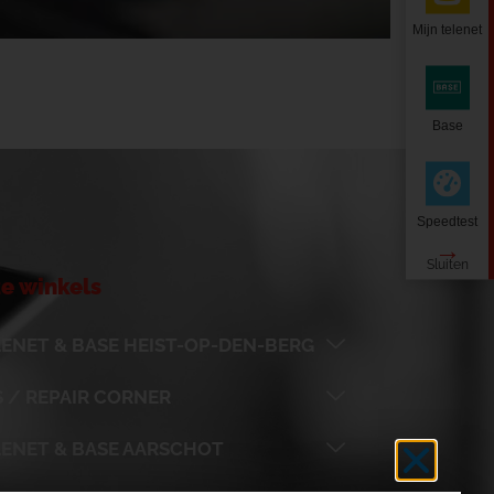
Mijn telenet
Base
Speedtest
e winkels
ENET & BASE HEIST-OP-DEN-BERG
 / REPAIR CORNER
LENET & BASE AARSCHOT