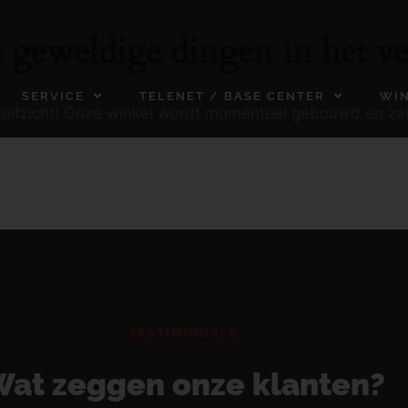
n geweldige dingen in het ve
SERVICE
TELENET / BASE CENTER
WI
ooruitzicht! Onze winkel wordt momenteel gebouwd en za
TESTIMONIALS
at zeggen onze klanten?