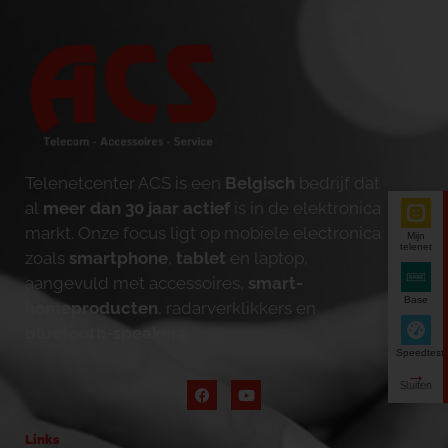
Telenetcenter ACS is een
Belgisch
bedrijf dat
al
meer dan 30 jaar actief
is in de elektronica
markt. Onze focus ligt op mobiele electronica
Mijn
telenet
zoals
smartphone
,
tablet
en laptop,
aangevuld met accessoires,
smart-
Base
homeproducten
, radarverklikkers en
bluetooth-speakers
.
Speedtest
Links