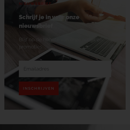
NIEUWSBRIEF
Schrijf je in voor onze
nieuwsbrief
Blijf op de hoogte van onze acties en
promoties.
INSCHRIJVEN