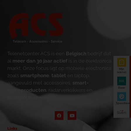
Telenetcenter ACS is een
Belgisch
bedrijf dat
al
meer dan 30 jaar actief
is in de elektronica
markt. Onze focus ligt op mobiele electronica
Mijn
telenet
zoals
smartphone
,
tablet
en laptop,
aangevuld met accessoires,
smart-
Base
homeproducten
, radarverklikkers en
bluetooth-speakers
.
Speedtest
Links