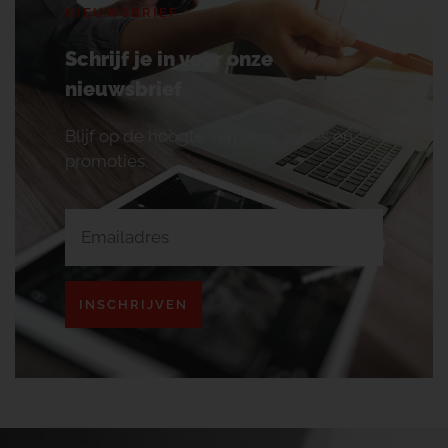
NIEUWSBRIEF
Schrijf je in voor onze
nieuwsbrief
Blijf op de hoogte van onze acties en
promoties.
INSCHRIJVEN