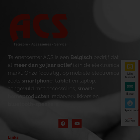
Telenetcenter ACS is een
Belgisch
bedrijf dat
al
meer dan 30 jaar actief
is in de elektronica
markt. Onze focus ligt op mobiele electronica
Mijn
telenet
zoals
smartphone
,
tablet
en laptop,
aangevuld met accessoires,
smart-
Base
homeproducten
, radarverklikkers en
bluetooth-speakers
.
Speedtest
Links