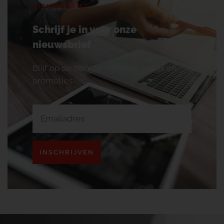
NIEUWSBRIEF
Schrijf je in voor onze
nieuwsbrief
Blijf op de hoogte van onze acties en
promoties.
INSCHRIJVEN