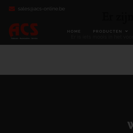
sales@acs-online.be
Er zij
HOME
PRODUCTEN
Er is iets moois in het v
W