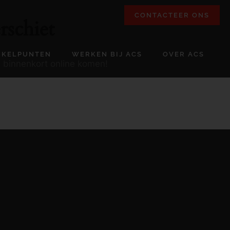
CONTACTEER ONS
rschiet
NKELPUNTEN
WERKEN BIJ ACS
OVER ACS
l binnenkort online komen!