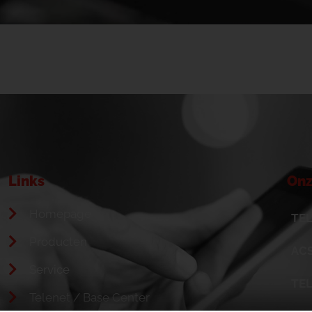
Links
Onz
Homepage
TEL
Producten
ACS
Service
TE
Telenet / Base Center