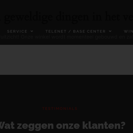
n geweldige dingen in het ve
SERVICE
TELENET / BASE CENTER
WI
ooruitzicht! Onze winkel wordt momenteel gebouwd en za
TESTIMONIALS
at zeggen onze klanten?