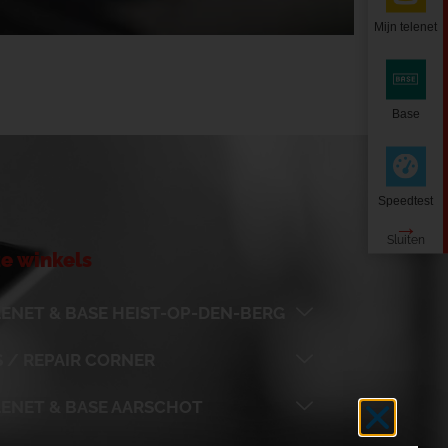
Mijn telenet
Base
Speedtest
e winkels
ENET & BASE HEIST-OP-DEN-BERG
 / REPAIR CORNER
LENET & BASE AARSCHOT