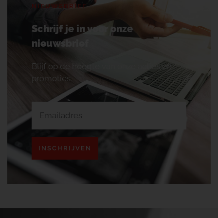
NIEUWSBRIEF
Schrijf je in voor onze
nieuwsbrief
Blijf op de hoogte van onze acties en
promoties.
INSCHRIJVEN