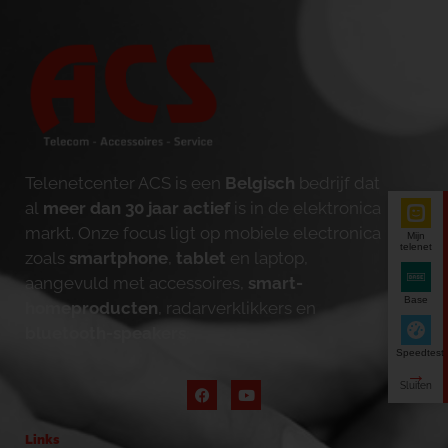
Telenetcenter ACS is een
Belgisch
bedrijf dat
al
meer dan 30 jaar actief
is in de elektronica
markt. Onze focus ligt op mobiele electronica
Mijn
telenet
zoals
smartphone
,
tablet
en laptop,
aangevuld met accessoires,
smart-
Base
homeproducten
, radarverklikkers en
bluetooth-speakers
.
Speedtest
Links