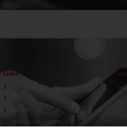
Links
Onz
Homepage
TEL
Producten
ACS
Service
TE
Telenet / Base Center