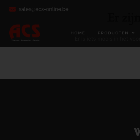
sales@acs-online.be
Er zij
HOME
PRODUCTEN
Er is iets moois in het v
W