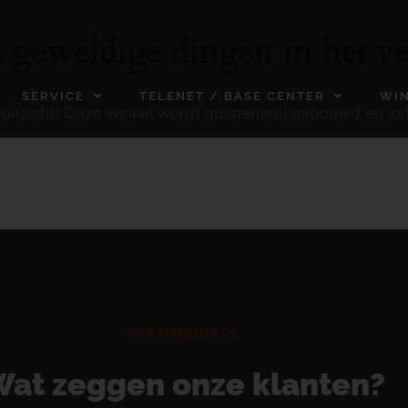
n geweldige dingen in het ve
SERVICE
TELENET / BASE CENTER
WI
ooruitzicht! Onze winkel wordt momenteel gebouwd en za
TESTIMONIALS
at zeggen onze klanten?