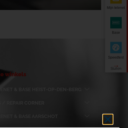
Mijn telenet
Base
Speedtest
e winkels
ENET & BASE HEIST-OP-DEN-BERG
 / REPAIR CORNER
LENET & BASE AARSCHOT