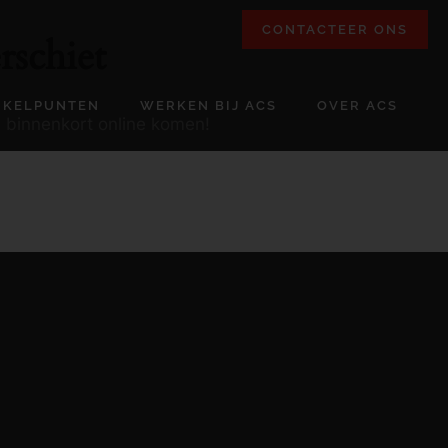
CONTACTEER ONS
rschiet
NKELPUNTEN
WERKEN BIJ ACS
OVER ACS
l binnenkort online komen!