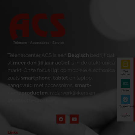
Telenetcenter ACS is een
Belgisch
bedrijf dat
al
meer dan 30 jaar actief
is in de elektronica
markt. Onze focus ligt op mobiele electronica
Mijn
telenet
zoals
smartphone
,
tablet
en laptop,
aangevuld met accessoires,
smart-
Base
homeproducten
, radarverklikkers en
bluetooth-speakers
.
Speedtest
Links