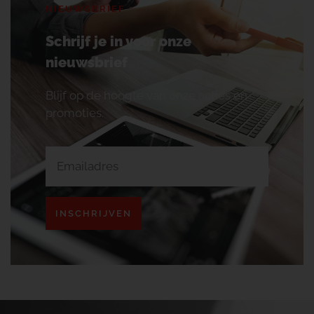
NIEUWSBRIEF
Schrijf je in voor onze
nieuwsbrief
Blijf op de hoogte van onze acties en
promoties.
INSCHRIJVEN