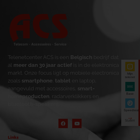
Telenetcenter ACS is een
Belgisch
bedrijf dat
al
meer dan 30 jaar actief
is in de elektronica
markt. Onze focus ligt op mobiele electronica
Mijn
telenet
zoals
smartphone
,
tablet
en laptop,
aangevuld met accessoires,
smart-
Base
homeproducten
, radarverklikkers en
bluetooth-speakers
.
Speedtest
Links