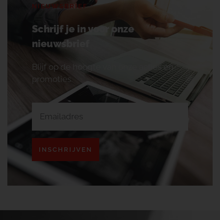
NIEUWSBRIEF
Schrijf je in voor onze
nieuwsbrief
Blijf op de hoogte van onze acties en
promoties.
INSCHRIJVEN