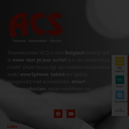
Telenetcenter ACS is een
Belgisch
bedrijf dat
al
meer dan 30 jaar actief
is in de elektronica
markt. Onze focus ligt op mobiele electronica
Mijn
telenet
zoals
smartphone
,
tablet
en laptop,
aangevuld met accessoires,
smart-
Base
homeproducten
, radarverklikkers en
bluetooth-speakers
.
Speedtest
Links