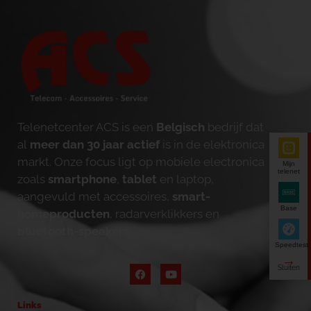
Telenetcenter ACS is een
Belgisch
bedrijf dat
al
meer dan 30 jaar actief
is in de elektronica
markt. Onze focus ligt op mobiele electronica
Mijn
telenet
zoals
smartphone
,
tablet
en laptop,
aangevuld met accessoires,
smart-
Base
homeproducten
, radarverklikkers en
bluetooth-speakers
.
Speedtest
Links