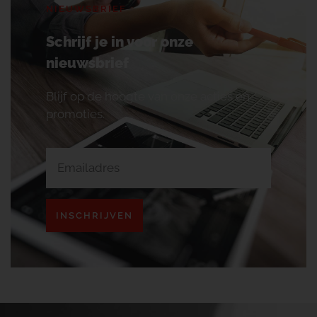
NIEUWSBRIEF
Schrijf je in voor onze
nieuwsbrief
Blijf op de hoogte van onze acties en
promoties.
INSCHRIJVEN