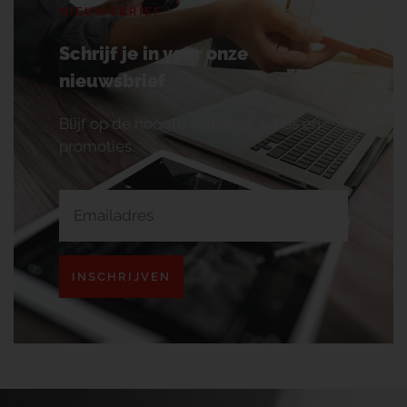
NIEUWSBRIEF
Schrijf je in voor onze
nieuwsbrief
Blijf op de hoogte van onze acties en
promoties.
INSCHRIJVEN