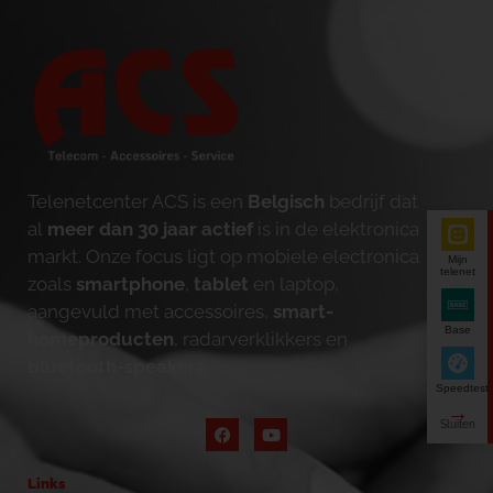
Telenetcenter ACS is een
Belgisch
bedrijf dat
al
meer dan 30 jaar actief
is in de elektronica
markt. Onze focus ligt op mobiele electronica
Mijn
telenet
zoals
smartphone
,
tablet
en laptop,
aangevuld met accessoires,
smart-
Base
homeproducten
, radarverklikkers en
bluetooth-speakers
.
Speedtest
Links