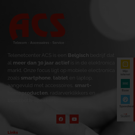
Telenetcenter ACS is een
Belgisch
bedrijf dat
al
meer dan 30 jaar actief
is in de elektronica
markt. Onze focus ligt op mobiele electronica
Mijn
telenet
zoals
smartphone
,
tablet
en laptop,
aangevuld met accessoires,
smart-
Base
homeproducten
, radarverklikkers en
bluetooth-speakers
.
Speedtest
Links