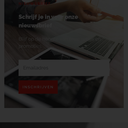
NIEUWSBRIEF
Schrijf je in voor onze
nieuwsbrief
Blijf op de hoogte van onze acties en
promoties.
INSCHRIJVEN