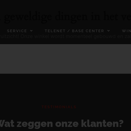
n geweldige dingen in het ve
SERVICE
TELENET / BASE CENTER
WI
ooruitzicht! Onze winkel wordt momenteel gebouwd en za
TESTIMONIALS
at zeggen onze klanten?