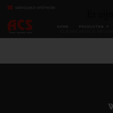
sales@acs-online.be
Er zij
HOME
PRODUCTEN
Er is iets moois in het v
W