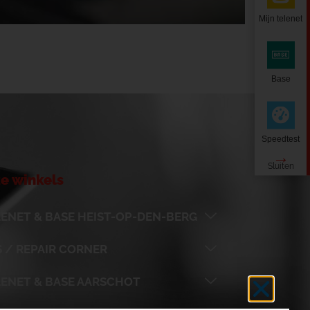
Mijn telenet
Base
Speedtest
e winkels
ENET & BASE HEIST-OP-DEN-BERG
 / REPAIR CORNER
LENET & BASE AARSCHOT