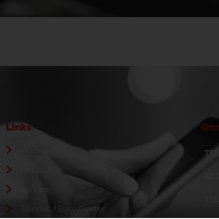
Links
Onz
Homepage
TEL
Producten
ACS
Service
TE
Telenet / Base Center