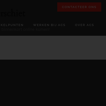
CONTACTEER ONS
rschiet
NKELPUNTEN
WERKEN BIJ ACS
OVER ACS
l binnenkort online komen!