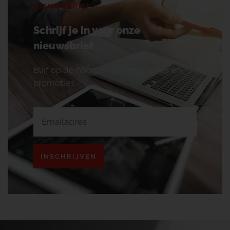
NIEUWSBRIEF
Schrijf je in voor onze
nieuwsbrief
Blijf op de hoogte van onze acties en
promoties.
INSCHRIJVEN