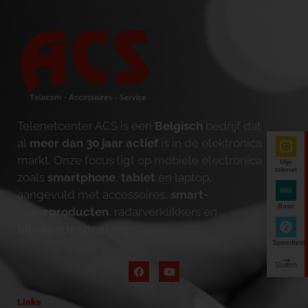
Telenetcenter ACS is een
Belgisch
bedrijf dat
al
meer dan 30 jaar actief
is in de elektronica
markt. Onze focus ligt op mobiele electronica
Mijn
telenet
zoals
smartphone
,
tablet
en laptop,
aangevuld met accessoires,
smart-
Base
homeproducten
, radarverklikkers en
bluetooth-speakers
.
Speedtest
Links