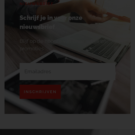
NIEUWSBRIEF
Schrijf je in voor onze
nieuwsbrief
Blijf op de hoogte van onze acties en
promoties.
INSCHRIJVEN