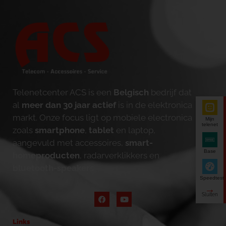
Telenetcenter ACS is een
Belgisch
bedrijf dat
al
meer dan 30 jaar actief
is in de elektronica
markt. Onze focus ligt op mobiele electronica
Mijn
telenet
zoals
smartphone
,
tablet
en laptop,
aangevuld met accessoires,
smart-
Base
homeproducten
, radarverklikkers en
bluetooth-speakers
.
Speedtest
Links