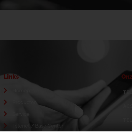
Links
Onz
Homepage
TEL
Producten
ACS
Service
TE
Telenet / Base Center