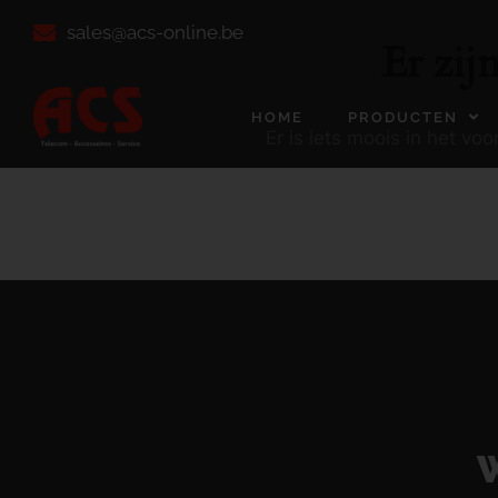
sales@acs-online.be
Er zij
HOME
PRODUCTEN
Er is iets moois in het v
W