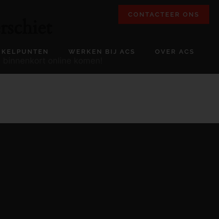
CONTACTEER ONS
rschiet
NKELPUNTEN
WERKEN BIJ ACS
OVER ACS
l binnenkort online komen!