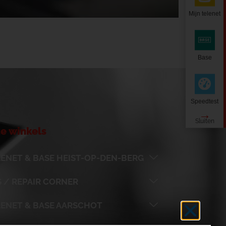
Mijn telenet
Base
Speedtest
e winkels
ENET & BASE HEIST-OP-DEN-BERG
 / REPAIR CORNER
LENET & BASE AARSCHOT