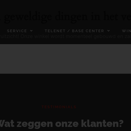
n geweldige dingen in het ve
SERVICE
TELENET / BASE CENTER
WI
ooruitzicht! Onze winkel wordt momenteel gebouwd en za
TESTIMONIALS
at zeggen onze klanten?