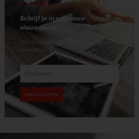
NIEUWSBRIEF
Schrijf je in voor onze
nieuwsbrief
Blijf op de hoogte van onze acties en
promoties.
INSCHRIJVEN