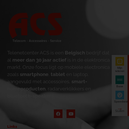
Telenetcenter ACS is een
Belgisch
bedrijf dat
al
meer dan 30 jaar actief
is in de elektronica
markt. Onze focus ligt op mobiele electronica
Mijn
telenet
zoals
smartphone
,
tablet
en laptop,
aangevuld met accessoires,
smart-
Base
homeproducten
, radarverklikkers en
bluetooth-speakers
.
Speedtest
Links