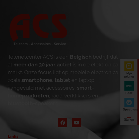
Telenetcenter ACS is een
Belgisch
bedrijf dat
al
meer dan 30 jaar actief
is in de elektronica
markt. Onze focus ligt op mobiele electronica
Mijn
telenet
zoals
smartphone
,
tablet
en laptop,
aangevuld met accessoires,
smart-
Base
homeproducten
, radarverklikkers en
bluetooth-speakers
.
Speedtest
Links