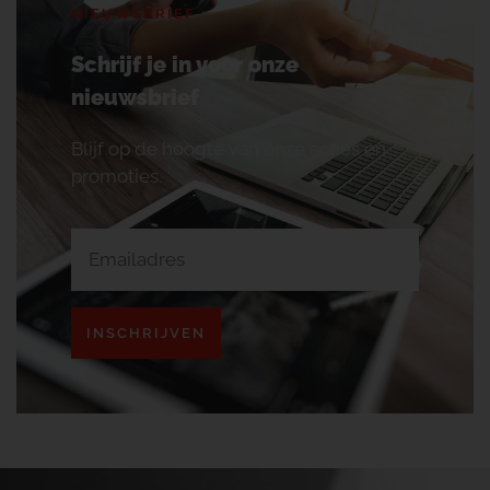
NIEUWSBRIEF
Schrijf je in voor onze
nieuwsbrief
Blijf op de hoogte van onze acties en
promoties.
INSCHRIJVEN