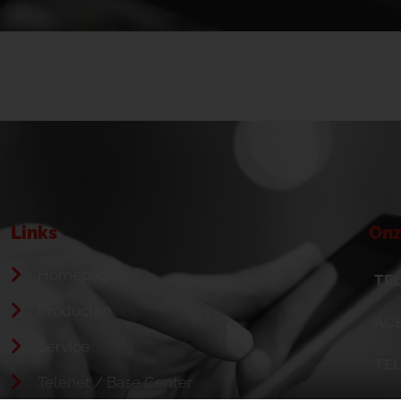
Links
Onz
Homepage
TEL
Producten
ACS
Service
TE
Telenet / Base Center