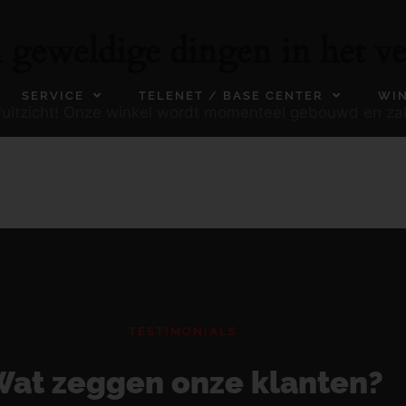
n geweldige dingen in het ve
SERVICE
TELENET / BASE CENTER
WI
ooruitzicht! Onze winkel wordt momenteel gebouwd en za
TESTIMONIALS
at zeggen onze klanten?