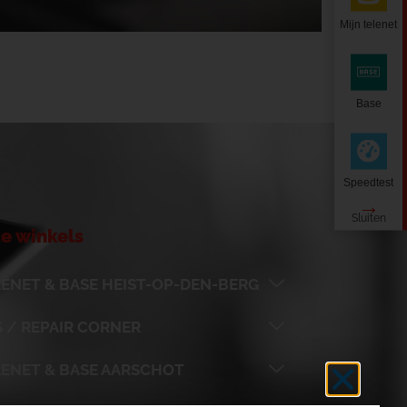
Mijn telenet
Base
Speedtest
e winkels
ENET & BASE HEIST-OP-DEN-BERG
 / REPAIR CORNER
LENET & BASE AARSCHOT