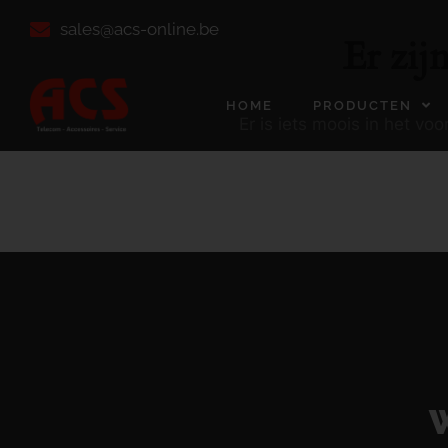
sales@acs-online.be
Er zij
HOME
PRODUCTEN
Er is iets moois in het v
W