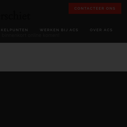
CONTACTEER ONS
rschiet
NKELPUNTEN
WERKEN BIJ ACS
OVER ACS
l binnenkort online komen!