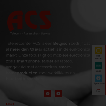
Telenetcenter ACS is een
Belgisch
bedrijf dat
al
meer dan 30 jaar actief
is in de elektronica
markt. Onze focus ligt op mobiele electronica
Mijn
telenet
zoals
smartphone
,
tablet
en laptop,
aangevuld met accessoires,
smart-
Base
homeproducten
, radarverklikkers en
bluetooth-speakers
.
Speedtest
Links