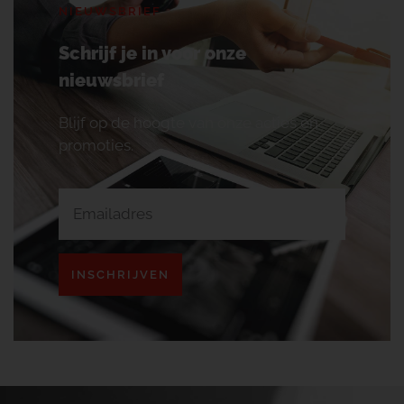
NIEUWSBRIEF
Schrijf je in voor onze
nieuwsbrief
Blijf op de hoogte van onze acties en
promoties.
INSCHRIJVEN