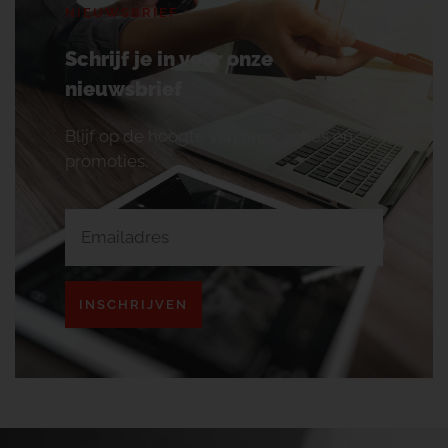
NIEUWSBRIEF
Schrijf je in voor onze
nieuwsbrief
Blijf op de hoogte van onze acties en
promoties.
INSCHRIJVEN