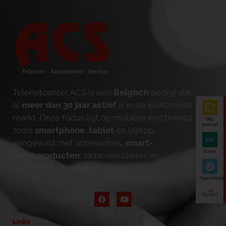
Telenetcenter ACS is een
Belgisch
bedrijf dat
al
meer dan 30 jaar actief
is in de elektronica
markt. Onze focus ligt op mobiele electronica
Mijn
telenet
zoals
smartphone
,
tablet
en laptop,
aangevuld met accessoires,
smart-
Base
homeproducten
, radarverklikkers en
bluetooth-speakers
.
Speedtest
Links