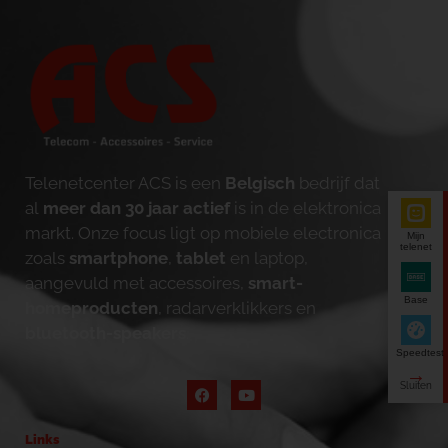
Telenetcenter ACS is een
Belgisch
bedrijf dat
al
meer dan 30 jaar actief
is in de elektronica
markt. Onze focus ligt op mobiele electronica
Mijn
telenet
zoals
smartphone
,
tablet
en laptop,
aangevuld met accessoires,
smart-
Base
homeproducten
, radarverklikkers en
bluetooth-speakers
.
Speedtest
Links