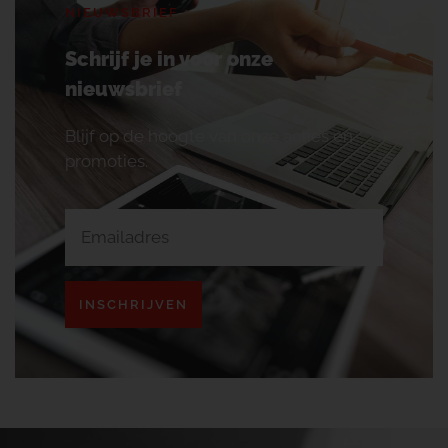
NIEUWSBRIEF
Schrijf je in voor onze
nieuwsbrief
Blijf op de hoogte van onze acties en
promoties.
INSCHRIJVEN