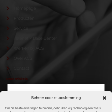
Homepage
Producten
Service
Telenet / Base Center
Werken bij ACS
Over ACS
Contact
Onze winkels
TELENET & BASE HEIST-OP-DEN-BERG
Beheer cookie toestemming
BERICHT VAN ACS, TELENET, BASE &
ACS / REPAIR CORNER
REPAIR CENTER TEAM
Om de beste ervaringen te bieden, gebruiken wij technologieën zoals