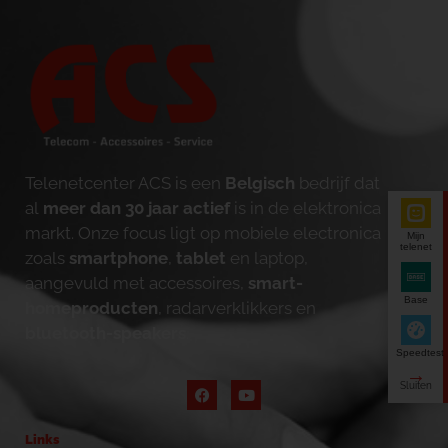
Telenetcenter ACS is een
Belgisch
bedrijf dat
al
meer dan 30 jaar actief
is in de elektronica
markt. Onze focus ligt op mobiele electronica
Mijn
telenet
zoals
smartphone
,
tablet
en laptop,
aangevuld met accessoires,
smart-
Base
homeproducten
, radarverklikkers en
bluetooth-speakers
.
Speedtest
Links