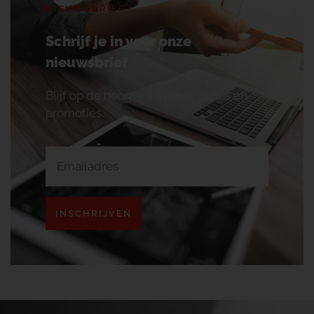
NIEUWSBRIEF
Schrijf je in voor onze
nieuwsbrief
Blijf op de hoogte van onze acties en
promoties.
INSCHRIJVEN