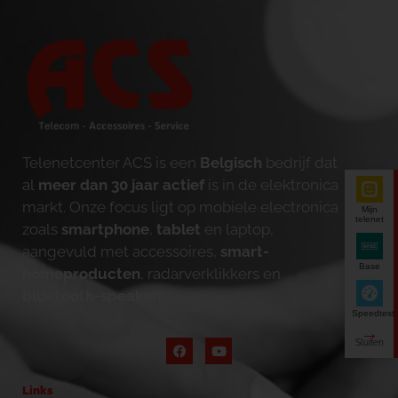
Telenetcenter ACS is een
Belgisch
bedrijf dat
al
meer dan 30 jaar actief
is in de elektronica
markt. Onze focus ligt op mobiele electronica
Mijn
telenet
zoals
smartphone
,
tablet
en laptop,
aangevuld met accessoires,
smart-
Base
homeproducten
, radarverklikkers en
bluetooth-speakers
.
Speedtest
Links