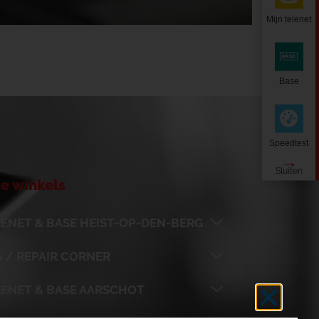
Mijn telenet
Base
Speedtest
e winkels
ENET & BASE HEIST-OP-DEN-BERG
 / REPAIR CORNER
LENET & BASE AARSCHOT