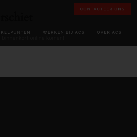
CONTACTEER ONS
rschiet
NKELPUNTEN
WERKEN BIJ ACS
OVER ACS
l binnenkort online komen!