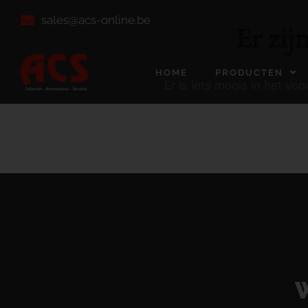
sales@acs-online.be
Er zij
HOME
PRODUCTEN
Er is iets moois in het v
W