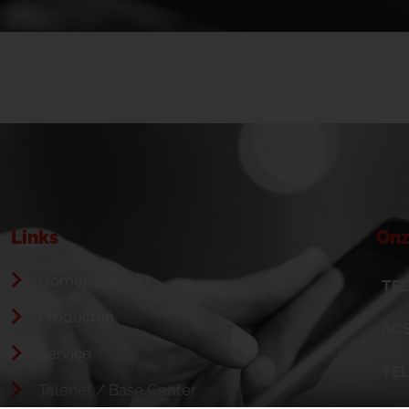
Links
Onz
Homepage
TEL
Producten
ACS
Service
TE
Telenet / Base Center