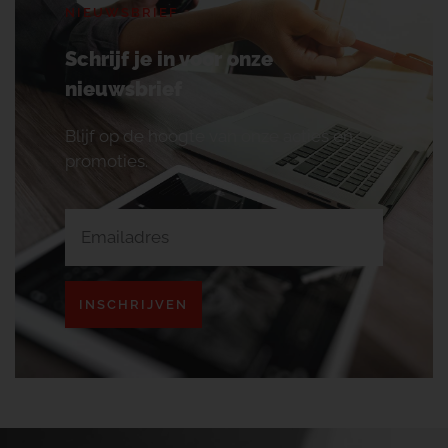
NIEUWSBRIEF
Schrijf je in voor onze
nieuwsbrief
Blijf op de hoogte van onze acties en
promoties.
INSCHRIJVEN