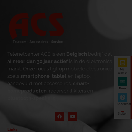
Telenetcenter ACS is een
Belgisch
bedrijf dat
al
meer dan 30 jaar actief
is in de elektronica
markt. Onze focus ligt op mobiele electronica
Mijn
telenet
zoals
smartphone
,
tablet
en laptop,
aangevuld met accessoires,
smart-
Base
homeproducten
, radarverklikkers en
bluetooth-speakers
.
Speedtest
Links