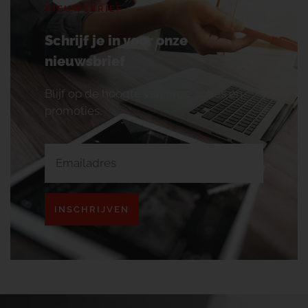
NIEUWSBRIEF
Schrijf je in voor onze
nieuwsbrief
Blijf op de hoogte van onze acties en
promoties.
INSCHRIJVEN