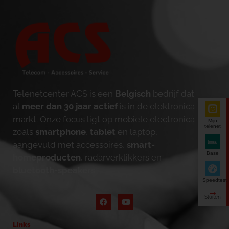
Telenetcenter ACS is een
Belgisch
bedrijf dat
al
meer dan 30 jaar actief
is in de elektronica
markt. Onze focus ligt op mobiele electronica
Mijn
telenet
zoals
smartphone
,
tablet
en laptop,
aangevuld met accessoires,
smart-
Base
homeproducten
, radarverklikkers en
bluetooth-speakers
.
Speedtest
Links