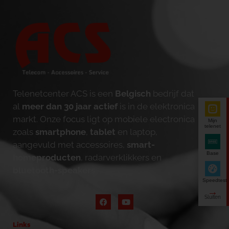
Telenetcenter ACS is een
Belgisch
bedrijf dat
al
meer dan 30 jaar actief
is in de elektronica
markt. Onze focus ligt op mobiele electronica
Mijn
telenet
zoals
smartphone
,
tablet
en laptop,
aangevuld met accessoires,
smart-
Base
homeproducten
, radarverklikkers en
bluetooth-speakers
.
Speedtest
Links