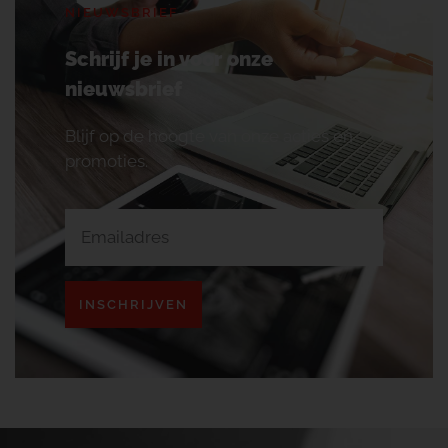
NIEUWSBRIEF
Schrijf je in voor onze
nieuwsbrief
Blijf op de hoogte van onze acties en
promoties.
INSCHRIJVEN