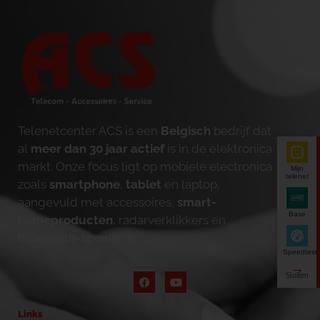
Telenetcenter ACS is een
Belgisch
bedrijf dat
al
meer dan 30 jaar actief
is in de elektronica
markt. Onze focus ligt op mobiele electronica
Mijn
telenet
zoals
smartphone
,
tablet
en laptop,
aangevuld met accessoires,
smart-
Base
homeproducten
, radarverklikkers en
bluetooth-speakers
.
Speedtest
Links