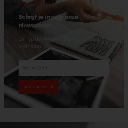
NIEUWSBRIEF
Schrijf je in voor onze
nieuwsbrief
Blijf op de hoogte van onze acties en
promoties.
INSCHRIJVEN