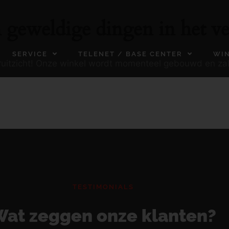
n geweldige dingen in het ve
SERVICE
TELENET / BASE CENTER
WI
ooruitzicht! Onze winkel wordt momenteel gebouwd en za
TESTIMONIALS
at zeggen onze klanten?