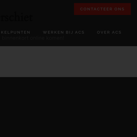
CONTACTEER ONS
rschiet
NKELPUNTEN
WERKEN BIJ ACS
OVER ACS
l binnenkort online komen!