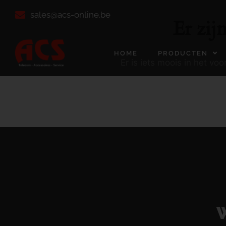
sales@acs-online.be
Er zij
HOME
PRODUCTEN
Er is iets moois in het v
W