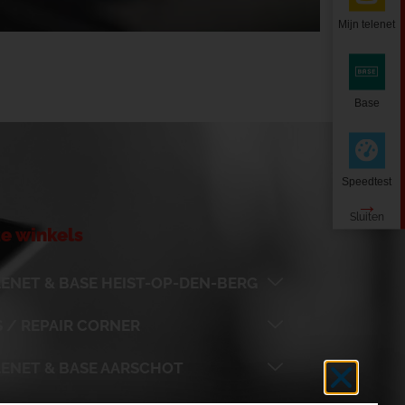
Mijn telenet
Base
Speedtest
e winkels
ENET & BASE HEIST-OP-DEN-BERG
 / REPAIR CORNER
LENET & BASE AARSCHOT