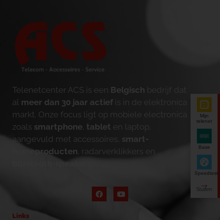
Telenetcenter ACS is een
Belgisch
bedrijf dat
al
meer dan 30 jaar actief
is in de elektronica
markt. Onze focus ligt op mobiele electronica
Mijn
telenet
zoals
smartphone
,
tablet
en laptop,
aangevuld met accessoires,
smart-
Base
homeproducten
, radarverklikkers en
bluetooth-speakers
.
Speedtest
Links