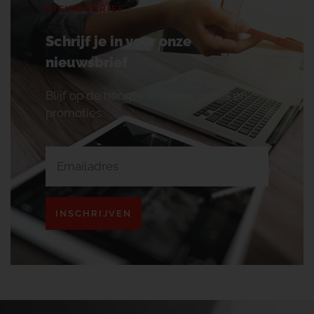
NIEUWSBRIEF
Schrijf je in voor onze
nieuwsbrief
Blijf op de hoogte van onze acties en
promoties.
INSCHRIJVEN