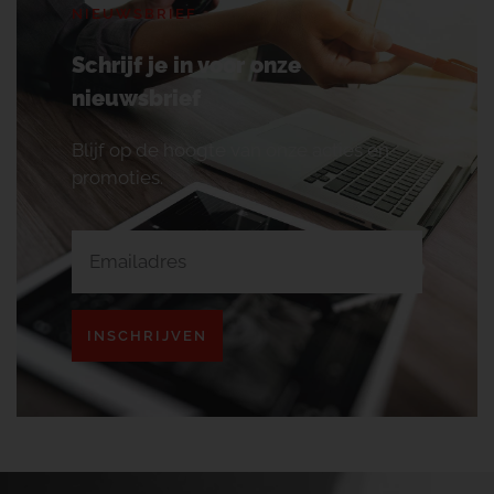
NIEUWSBRIEF
Schrijf je in voor onze
nieuwsbrief
Blijf op de hoogte van onze acties en
promoties.
INSCHRIJVEN