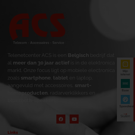
Telenetcenter ACS is een
Belgisch
bedrijf dat
al
meer dan 30 jaar actief
is in de elektronica
markt. Onze focus ligt op mobiele electronica
Mijn
telenet
zoals
smartphone
,
tablet
en laptop,
aangevuld met accessoires,
smart-
Base
homeproducten
, radarverklikkers en
bluetooth-speakers
.
Speedtest
Links