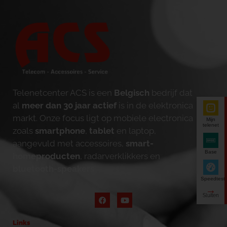
Telenetcenter ACS is een
Belgisch
bedrijf dat
al
meer dan 30 jaar actief
is in de elektronica
markt. Onze focus ligt op mobiele electronica
Mijn
telenet
zoals
smartphone
,
tablet
en laptop,
aangevuld met accessoires,
smart-
Base
homeproducten
, radarverklikkers en
bluetooth-speakers
.
Speedtest
Links