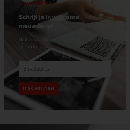
NIEUWSBRIEF
Schrijf je in voor onze
nieuwsbrief
Blijf op de hoogte van onze acties en
promoties.
INSCHRIJVEN