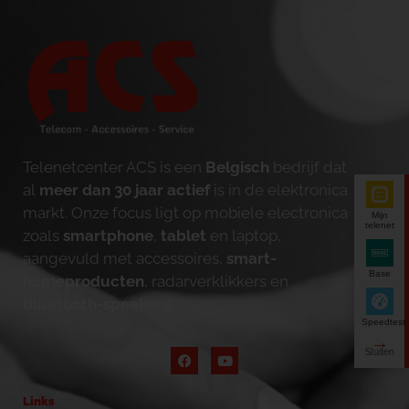
Telenetcenter ACS is een
Belgisch
bedrijf dat
al
meer dan 30 jaar actief
is in de elektronica
markt. Onze focus ligt op mobiele electronica
Mijn
telenet
zoals
smartphone
,
tablet
en laptop,
aangevuld met accessoires,
smart-
Base
homeproducten
, radarverklikkers en
bluetooth-speakers
.
Speedtest
Links