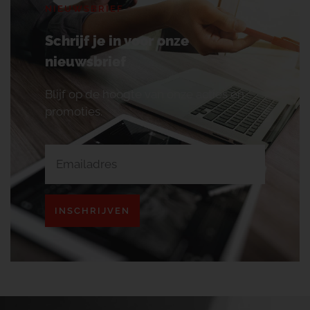
NIEUWSBRIEF
Schrijf je in voor onze
nieuwsbrief
Blijf op de hoogte van onze acties en
promoties.
INSCHRIJVEN