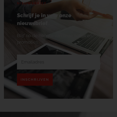
NIEUWSBRIEF
Schrijf je in voor onze
nieuwsbrief
Blijf op de hoogte van onze acties en
promoties.
INSCHRIJVEN