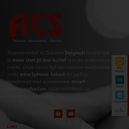
Telenetcenter ACS is een
Belgisch
bedrijf dat
al
meer dan 30 jaar actief
is in de elektronica
markt. Onze focus ligt op mobiele electronica
Mijn
telenet
zoals
smartphone
,
tablet
en laptop,
aangevuld met accessoires,
smart-
Base
homeproducten
, radarverklikkers en
bluetooth-speakers
.
Speedtest
Links