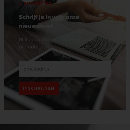
NIEUWSBRIEF
Schrijf je in voor onze
nieuwsbrief
Blijf op de hoogte van onze acties en
promoties.
INSCHRIJVEN