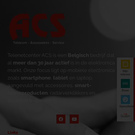
Telenetcenter ACS is een
Belgisch
bedrijf dat
al
meer dan 30 jaar actief
is in de elektronica
markt. Onze focus ligt op mobiele electronica
Mijn
telenet
zoals
smartphone
,
tablet
en laptop,
aangevuld met accessoires,
smart-
Base
homeproducten
, radarverklikkers en
bluetooth-speakers
.
Speedtest
Links