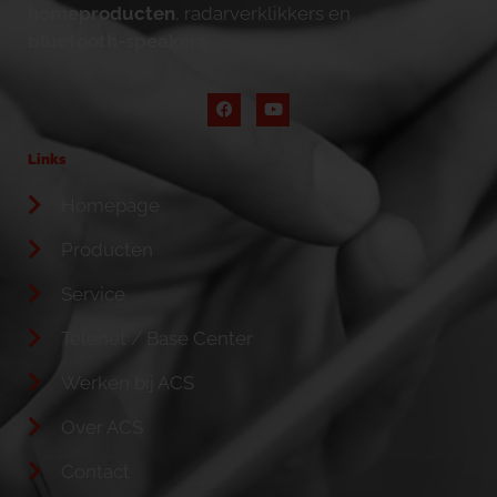
homeproducten
, radarverklikkers en
bluetooth-speakers
.
Links
Homepage
Producten
Service
Telenet / Base Center
Werken bij ACS
Over ACS
Contact