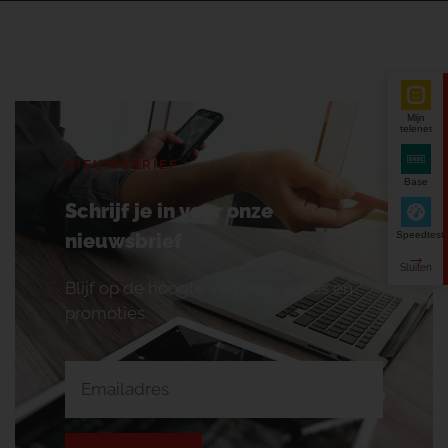
Mijn
telenet
NIEUWSBRIEF
Base
Schrijf je in voor onze
Speedtest
nieuwsbrief
Blijf op de hoogte van onze acties en
promoties.