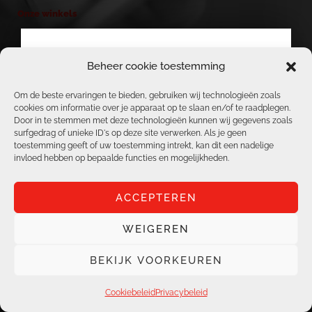
Onze winkels
TELENET & BASE HEIST-OP-DEN-BERG
Beheer cookie toestemming
BERICHT VAN ACS, TELENET, BASE &
ACS / REPAIR CORNER
REPAIR CENTER TEAM
Om de beste ervaringen te bieden, gebruiken wij technologieën zoals
GESLOTEN WEGENS
cookies om informatie over je apparaat op te slaan en/of te raadplegen.
TELENET & BASE AARSCHOT
Door in te stemmen met deze technologieën kunnen wij gegevens zoals
JAARLIJKS
surfgedrag of unieke ID's op deze site verwerken. Als je geen
TELENET & BASE BOORTMEERBEEK
toestemming geeft of uw toestemming intrekt, kan dit een nadelige
VERLOF
invloed hebben op bepaalde functies en mogelijkheden.
VANAF 03/08/2026
ACCEPTEREN
T.E.M. 17/08/2026
ZIJN WIJ GESLOTEN.
WEIGEREN
Alle rechten voorbehouden | ACS Online |
Al onze vestigingen staan 18/08/2024 terug
Privacybeleid
|
Cookiebeleid
BEKIJK VOORKEUREN
ter uwer beschikking!
site: krachtigonline.be
Cookiebeleid
Privacybeleid