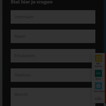
Stel hier je vragen
Mijn
telenet
Base
Speedtest