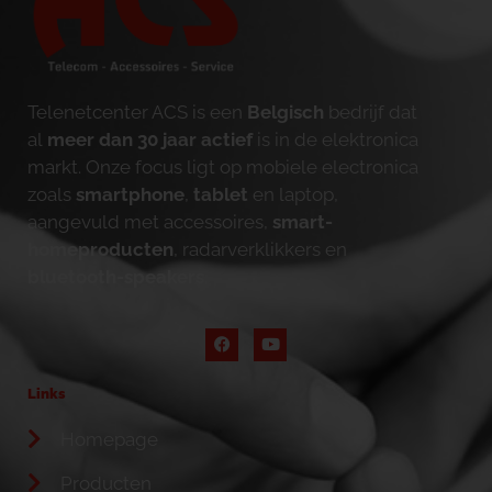
Telenetcenter ACS is een
Belgisch
bedrijf dat
al
meer dan 30 jaar actief
is in de elektronica
markt. Onze focus ligt op mobiele electronica
zoals
smartphone
,
tablet
en laptop,
aangevuld met accessoires,
smart-
homeproducten
, radarverklikkers en
bluetooth-speakers
.
Links
Homepage
Producten