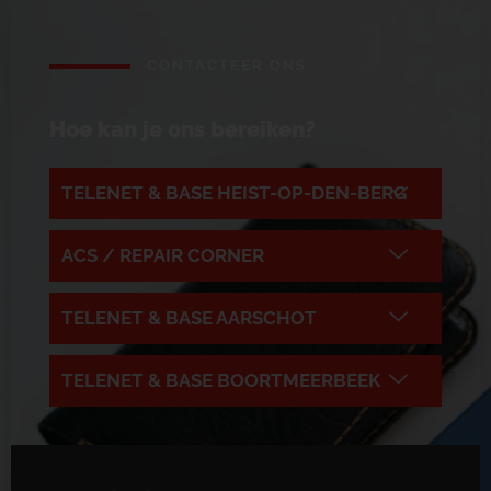
CONTACTEER ONS
Hoe kan je ons bereiken?
TELENET & BASE HEIST-OP-DEN-BERG
ACS / REPAIR CORNER
TELENET & BASE AARSCHOT
TELENET & BASE BOORTMEERBEEK