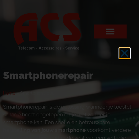
Smartphonerepair
Home
»
Smartphonerepair
Smartphonerepair is de oplossing wanneer je toestel
schade heeft opgelopen en je niet zonder je
smartphone kan. Een snelle en betrouwbare
herstelling van jouw smartphone
voorkomt verdere
problemen en bespaart je de kost van een volledig