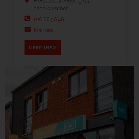
Herseltsesteenweg 95
3200 Aarschot
016 88 36 46
Mail ons
MEER INFO