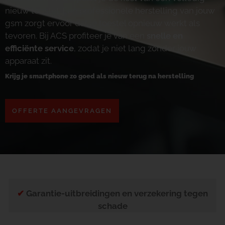
nieuw toestel. Een professionele herstelling van jouw
gsm zorgt ervoor dat je toestel opnieuw werkt als
tevoren. Bij ACS profiteer je van een
snelle en
efficiënte service
, zodat je niet lang zonder jouw
apparaat zit.
Krijg je smartphone zo goed als nieuw terug na herstelling
OFFERTE AANGEVRAGEN
✔
Garantie-uitbreidingen en verzekering tegen
schade