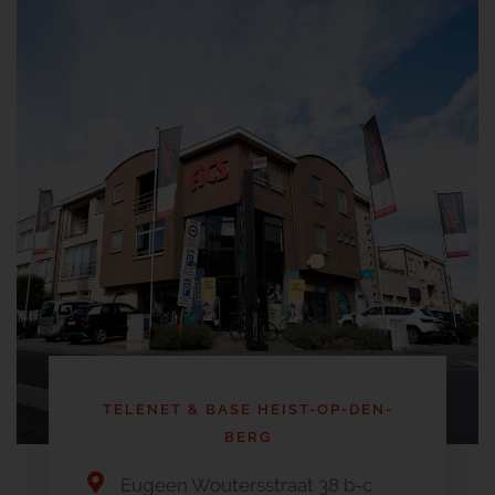
TELENET & BASE HEIST-OP-DEN-
BERG
Eugeen Woutersstraat 38 b-c