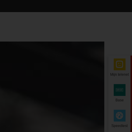
Mijn telenet
Base
Speedtest