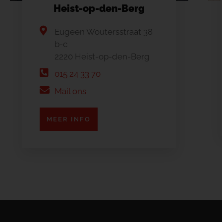
Heist-op-den-Berg
Eugeen Woutersstraat 38
b-c
2220 Heist-op-den-Berg
015 24 33 70
Mail ons
MEER INFO