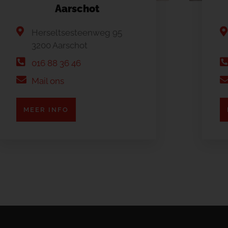
Aarschot
Herseltsesteenweg 95
3200 Aarschot
016 88 36 46
Mail ons
MEER INFO