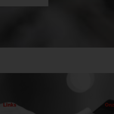
Links
Onz