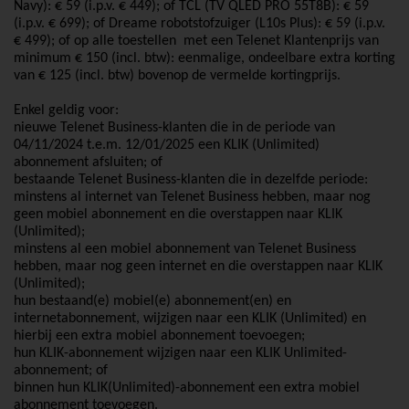
Navy): € 59 (i.p.v. € 449); of TCL (TV QLED PRO 55T8B): € 59
(i.p.v. € 699); of Dreame robotstofzuiger (L10s Plus): € 59 (i.p.v.
€ 499); of op alle toestellen met een Telenet Klantenprijs van
minimum € 150 (incl. btw): eenmalige, ondeelbare extra korting
van € 125 (incl. btw) bovenop de vermelde kortingprijs.
Enkel geldig voor:
nieuwe Telenet Business-klanten die in de periode van
04/11/2024 t.e.m. 12/01/2025 een KLIK (Unlimited)
abonnement afsluiten; of
bestaande Telenet Business-klanten die in dezelfde periode:
minstens al internet van Telenet Business hebben, maar nog
geen mobiel abonnement en die overstappen naar KLIK
(Unlimited);
minstens al een mobiel abonnement van Telenet Business
hebben, maar nog geen internet en die overstappen naar KLIK
(Unlimited);
hun bestaand(e) mobiel(e) abonnement(en) en
internetabonnement, wijzigen naar een KLIK (Unlimited) en
hierbij een extra mobiel abonnement toevoegen;
hun KLIK-abonnement wijzigen naar een KLIK Unlimited-
abonnement; of
binnen hun KLIK(Unlimited)-abonnement een extra mobiel
abonnement toevoegen.