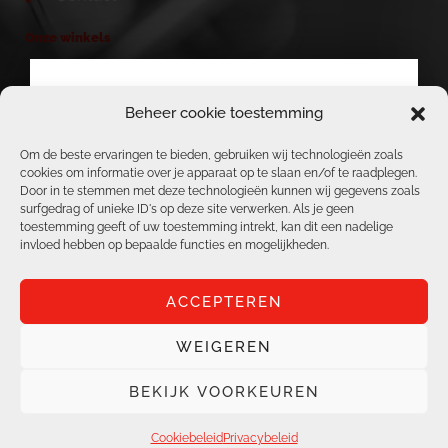
Onze winkels
TELENET & BASE HEIST-OP-DEN-BERG
Beheer cookie toestemming
BERICHT VAN ACS, TELENET, BASE &
ACS / REPAIR CORNER
REPAIR CENTER TEAM
Om de beste ervaringen te bieden, gebruiken wij technologieën zoals
GESLOTEN WEGENS
cookies om informatie over je apparaat op te slaan en/of te raadplegen.
TELENET & BASE AARSCHOT
Door in te stemmen met deze technologieën kunnen wij gegevens zoals
JAARLIJKS
surfgedrag of unieke ID's op deze site verwerken. Als je geen
TELENET & BASE BOORTMEERBEEK
toestemming geeft of uw toestemming intrekt, kan dit een nadelige
VERLOF
invloed hebben op bepaalde functies en mogelijkheden.
VANAF 03/08/2026
ACCEPTEREN
T.E.M. 17/08/2026
ZIJN WIJ GESLOTEN.
WEIGEREN
Alle rechten voorbehouden | ACS Online |
Al onze vestigingen staan 18/08/2024 terug
Privacybeleid
|
Cookiebeleid
BEKIJK VOORKEUREN
ter uwer beschikking!
site: krachtigonline.be
Cookiebeleid
Privacybeleid