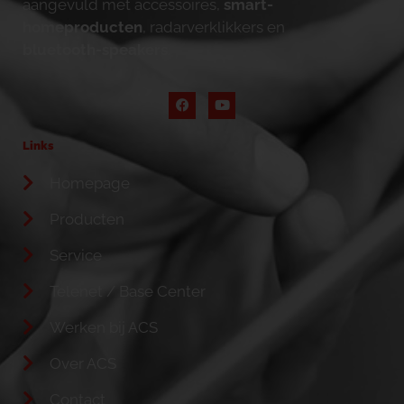
aangevuld met accessoires,
smart-
homeproducten
, radarverklikkers en
bluetooth-speakers
.
Links
Homepage
Producten
Service
Telenet / Base Center
Werken bij ACS
Over ACS
Contact