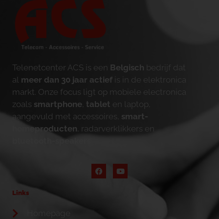
Telenetcenter ACS is een
Belgisch
bedrijf dat
al
meer dan 30 jaar actief
is in de elektronica
markt. Onze focus ligt op mobiele electronica
zoals
smartphone
,
tablet
en laptop,
aangevuld met accessoires,
smart-
homeproducten
, radarverklikkers en
bluetooth-speakers
.
Links
Homepage