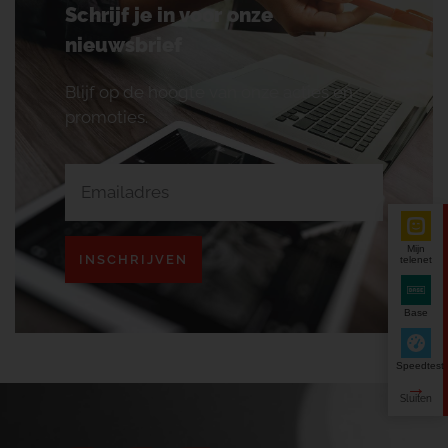
Schrijf je in voor onze
nieuwsbrief
Blijf op de hoogte van onze acties en
promoties.
Mijn
INSCHRIJVEN
telenet
Base
Speedtest