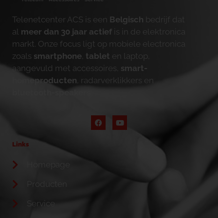
Telenetcenter ACS is een
Belgisch
bedrijf dat
al
meer dan 30 jaar actief
is in de elektronica
markt. Onze focus ligt op mobiele electronica
zoals
smartphone
,
tablet
en laptop,
aangevuld met accessoires,
smart-
homeproducten
, radarverklikkers en
bluetooth-speakers
.
Links
Homepage
Producten
Service