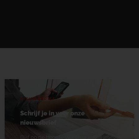
NIEUWSBRIEF
Schrijf je in voor onze
nieuwsbrief
Blijf op de hoogte van onze acties en