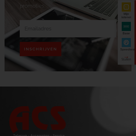
promoties.
Mijn
telenet
Base
INSCHRIJVEN
Speedtest