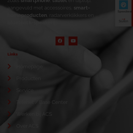
zoals
smartphone
,
tablet
en laptop,
aangevuld met accessoires,
smart-
Speedtest
homeproducten
, radarverklikkers en
bluetooth-speakers
.
Links
Homepage
Producten
Service
Telenet / Base Center
Werken bij ACS
Over ACS