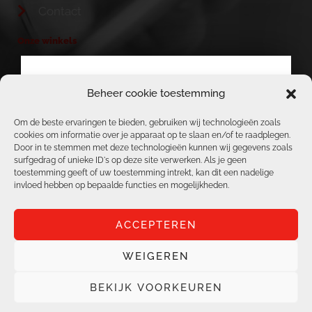
Contact
Onze winkels
TELENET & BASE HEIST-OP-DEN-BERG
Beheer cookie toestemming
BERICHT VAN ACS, TELENET, BASE &
ACS / REPAIR CORNER
REPAIR CENTER TEAM
Om de beste ervaringen te bieden, gebruiken wij technologieën zoals
GESLOTEN WEGENS
cookies om informatie over je apparaat op te slaan en/of te raadplegen.
TELENET & BASE AARSCHOT
Door in te stemmen met deze technologieën kunnen wij gegevens zoals
JAARLIJKS
surfgedrag of unieke ID's op deze site verwerken. Als je geen
TELENET & BASE BOORTMEERBEEK
toestemming geeft of uw toestemming intrekt, kan dit een nadelige
VERLOF
invloed hebben op bepaalde functies en mogelijkheden.
VANAF 03/08/2026
ACCEPTEREN
T.E.M. 17/08/2026
ZIJN WIJ GESLOTEN.
WEIGEREN
Alle rechten voorbehouden | ACS Online |
Al onze vestigingen staan 18/08/2024 terug
Privacybeleid
|
Cookiebeleid
BEKIJK VOORKEUREN
ter uwer beschikking!