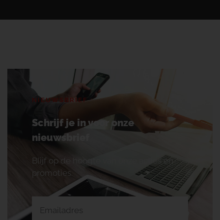
NIEUWSBRIEF
Schrijf je in voor onze
nieuwsbrief
Blijf op de hoogte van onze acties en
promoties.