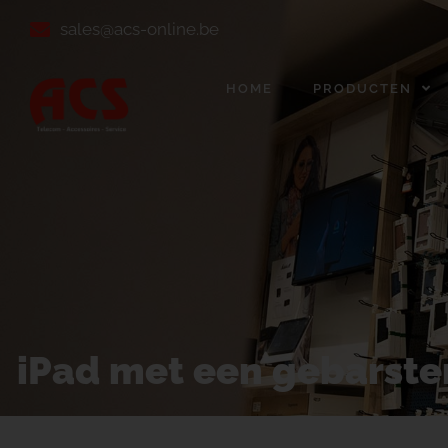
sales@acs-online.be
HOME
PRODUCTEN
iPad met een gebarste