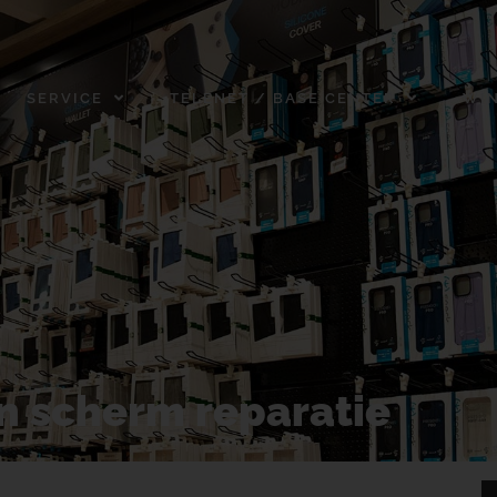
SERVICE
TELENET / BASE CENTER
WI
n scherm reparatie