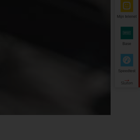
Mijn telenet
Base
Speedtest