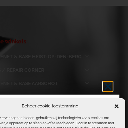
e winkels
ENET & BASE HEIST-OP-DEN-BERG
 / REPAIR CORNER
LENET & BASE AARSCHOT
LENET & BASE BOORTMEERBEEK
Beheer cookie toestemming
S VERLOF
 ervaringen te bieden, gebruiken wij technologieën zoals cookies om
ver je apparaat op te slaan en/of te raadplegen. Door in te stemmen met