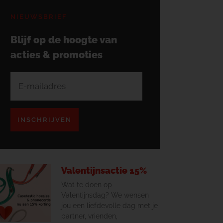
NIEUWSBRIEF
Blijf op de hoogte van
acties & promoties
INSCHRIJVEN
Valentijnsactie 15%
Wat te doen op
Valentijnsdag? We wensen
jou een liefdevolle dag met je
partner, vrienden,