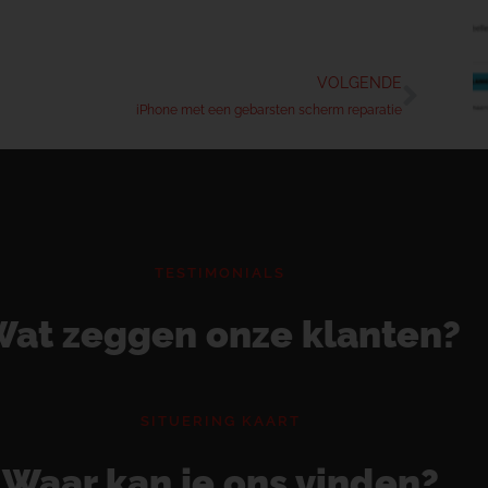
VOLGENDE
iPhone met een gebarsten scherm reparatie
TESTIMONIALS
at zeggen onze klanten?
SITUERING KAART
Waar kan je ons vinden?