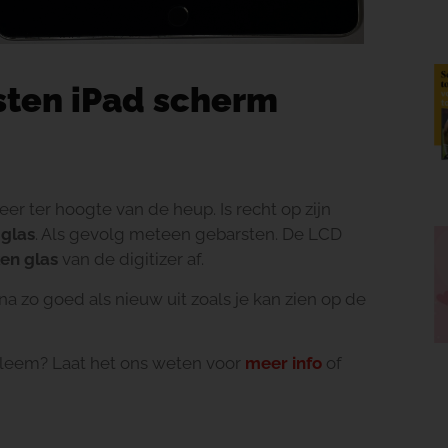
sten iPad scherm
r ter hoogte van de heup. Is recht op zijn
mglas
. Als gevolg meteen gebarsten. De LCD
en glas
van de digitizer af.
na zo goed als nieuw uit zoals je kan zien op de
obleem? Laat het ons weten voor
meer info
of