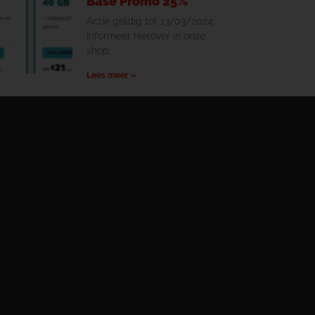
Base Promo 25%
Actie geldig tot 13/03/2024.
Informeer hierover in onze
shop.
Lees meer »